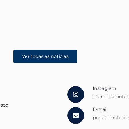
Ver todas as notícias
Instagram
@projetomobil
osco
E-mail
projetomobila