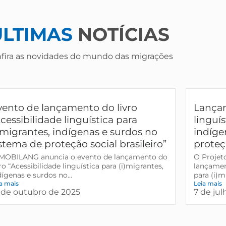
ÚLTIMAS
NOTÍCIAS
fira as novidades do mundo das migrações
vento de lançamento do livro
Lançam
cessibilidade linguística para
linguís
i)migrantes, indígenas e surdos no
indíge
stema de proteção social brasileiro”
proteçã
MOBILANG anuncia o evento de lançamento do
O Projet
vro “Acessibilidade linguística para (i)migrantes,
lançament
dígenas e surdos no...
para (i)mi
a mais
Leia mais
 de outubro de 2025
7 de ju