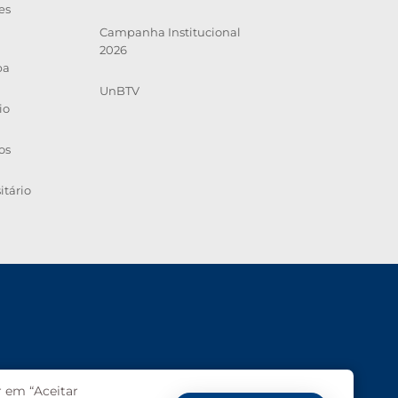
es
Campanha Institucional
2026
pa
UnBTV
io
os
itário
Ouvidoria
UnB
r em “Aceitar