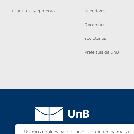
Estatuto e Regimento
Superiores
Decanatos
Secretarias
Prefeitura da UnB
Usamos cookies para fornecer a experiência mais rele