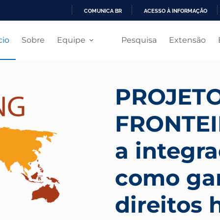
COMUNICA BR
ACESSO À INFORMAÇÃO
I
s
R
cio
Sobre
Equipe
Pesquisa
Extensão
P
A
R
A
O
PROJETO
C
O
N
FRONTEI
T
E
Ú
a integra
D
O
como gar
direitos