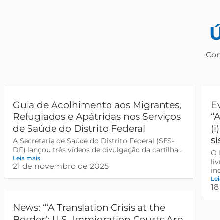
Con
Guia de Acolhimento aos Migrantes,
E
Refugiados e Apátridas nos Serviços
“A
de Saúde do Distrito Federal
(
si
A Secretaria de Saúde do Distrito Federal (SES-
DF) lançou três vídeos de divulgação da cartilha...
O 
Leia mais
li
21 de novembro de 2025
in
Lei
18
News: “‘A Translation Crisis at the
Border’: U.S. Immigration Courts Are