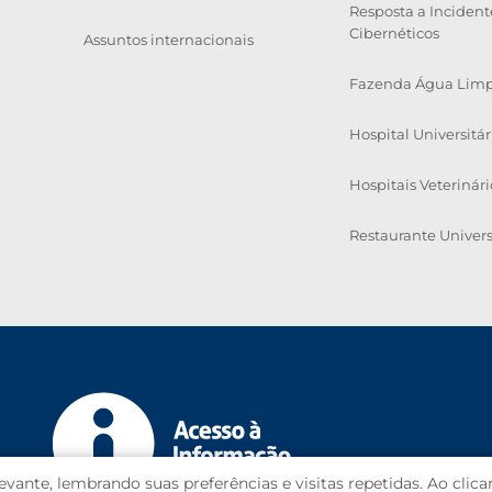
Resposta a Incident
Cibernéticos
Assuntos internacionais
Fazenda Água Lim
Hospital Universitár
Hospitais Veterinári
Restaurante Univers
vante, lembrando suas preferências e visitas repetidas. Ao clica